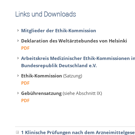
Links und Downloads
Mitglieder der Ethik-Kommission
Deklaration des Weltärztebundes von Helsinki
PDF
Arbeit­skreis Medi­zinis­cher Ethik-​Kommissionen i
Bun­desre­pub­lik Deutsch­land e.V.
Ethik-Kommission
(Satzung)
PDF
Gebührensatzung
(siehe Abschnitt IX)
PDF
1 Klinische Prüfungen nach dem Arzneimittelgese