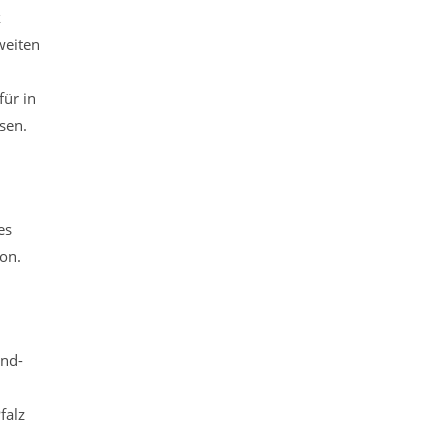
k
weiten
ür in
sen.
es
on.
and-
falz