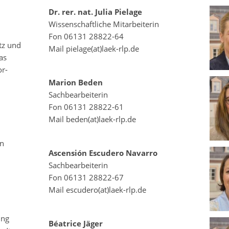
Dr. rer. nat. Julia Pielage
Wissenschaftliche Mitarbeiterin
Fon 06131 28822-64
tz und
Mail pielage(at)laek-rlp.de
as
or-
Marion Beden
Sachbearbeiterin
Fon 06131 28822-61
Mail beden(at)laek-rlp.de
en
Ascensión Escudero Navarro
Sachbearbeiterin
Fon 06131 28822-67
Mail escudero(at)laek-rlp.de
ung
Béatrice Jäger