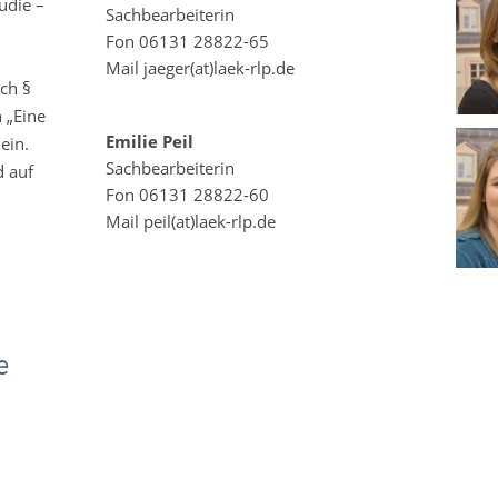
udie –
Sachbearbeiterin
Fon 06131 28822-65
Mail jaeger(at)laek-rlp.de
ach §
 „Eine
Emilie Peil
ein.
Sachbearbeiterin
d auf
Fon 06131 28822-60
Mail peil(at)laek-rlp.de
e