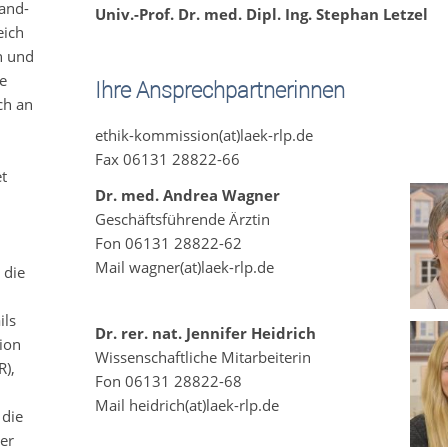
and-
Univ.-Prof. Dr. med. Dipl. Ing. Stephan Letzel
eich
n und
ie
Ihre Ansprechpartnerinnen
ch an
ethik-kommission(at)laek-rlp.de
Fax 06131 28822-66
t
Dr. med. Andrea Wagner
Geschäftsführende Ärztin
Fon 06131 28822-62
Mail wagner(at)laek-rlp.de
 die
ils
Dr. rer. nat. Jennifer Heidrich
ion
Wissenschaftliche Mitarbeiterin
R),
Fon 06131 28822-68
Mail heidrich(at)laek-rlp.de
 die
er