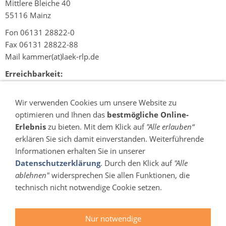
Mittlere Bleiche 40
55116 Mainz
Fon 06131 28822-0
Fax 06131 28822-88
Mail kammer(at)laek-rlp.de
Erreichbarkeit:
Mo-Do 08:00 Uhr bis 16:00 Uhr
Fr 08:00 Uhr bis 12:30 Uhr
Wir verwenden Cookies um unsere Website zu
optimieren und Ihnen das
bestmögliche Online-
Erlebnis
zu bieten. Mit dem Klick auf
"Alle erlauben“
erklären Sie sich damit einverstanden. Weiterführende
Informationen erhalten Sie in unserer
Datenschutzerklärung
. Durch den Klick auf
"Alle
ablehnen"
widersprechen Sie allen Funktionen, die
technisch nicht notwendige Cookie setzen.
Impressum
Kontakt
Datenschutz & Cookies
Erklärung zur Barrierefreiheit
Nur notwendige
Nutzungsbedingungen Stellenportal
Seitenübersicht
Links