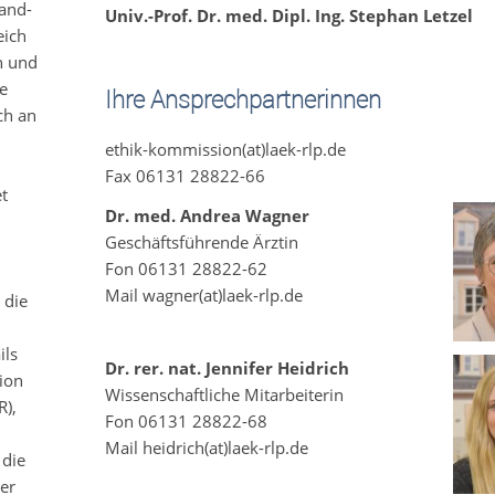
and-
Univ.-Prof. Dr. med. Dipl. Ing. Stephan Letzel
eich
n und
ie
Ihre Ansprechpartnerinnen
ch an
ethik-kommission(at)laek-rlp.de
Fax 06131 28822-66
t
Dr. med. Andrea Wagner
Geschäftsführende Ärztin
Fon 06131 28822-62
Mail wagner(at)laek-rlp.de
 die
ils
Dr. rer. nat. Jennifer Heidrich
ion
Wissenschaftliche Mitarbeiterin
R),
Fon 06131 28822-68
Mail heidrich(at)laek-rlp.de
 die
er