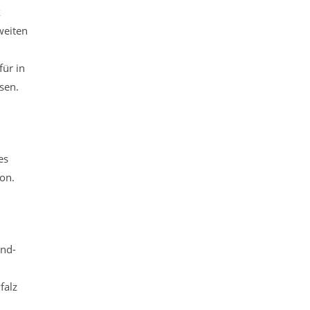
k
weiten
ür in
sen.
es
on.
and-
falz