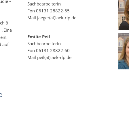
udie –
Sachbearbeiterin
Fon 06131 28822-65
Mail jaeger(at)laek-rlp.de
ach §
 „Eine
Emilie Peil
ein.
Sachbearbeiterin
d auf
Fon 06131 28822-60
Mail peil(at)laek-rlp.de
e