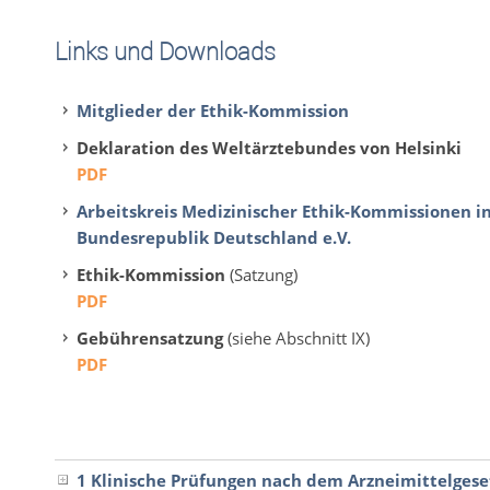
Links und Downloads
Mitglieder der Ethik-Kommission
Deklaration des Weltärztebundes von Helsinki
PDF
Arbeit­skreis Medi­zinis­cher Ethik-​Kommissionen i
Bun­desre­pub­lik Deutsch­land e.V.
Ethik-Kommission
(Satzung)
PDF
Gebührensatzung
(siehe Abschnitt IX)
PDF
1 Klinische Prüfungen nach dem Arzneimittelgese