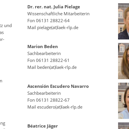
Dr. rer. nat. Julia Pielage
Wissenschaftliche Mitarbeiterin
Fon 06131 28822-64
tz und
Mail pielage(at)laek-rlp.de
as
or-
Marion Beden
Sachbearbeiterin
Fon 06131 28822-61
Mail beden(at)laek-rlp.de
en
Ascensión Escudero Navarro
Sachbearbeiterin
Fon 06131 28822-67
Mail escudero(at)laek-rlp.de
ung
Béatrice Jäger