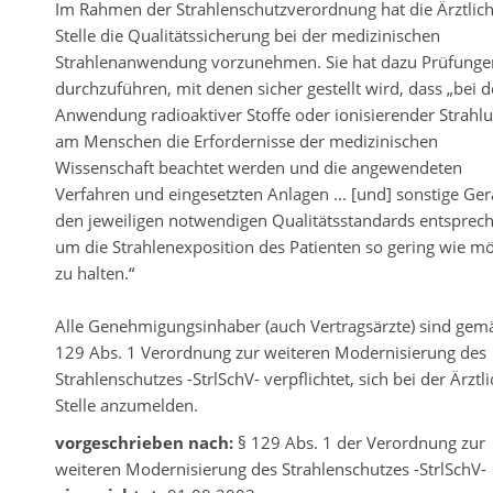
Im Rahmen der Strahlenschutzverordnung hat die Ärztlic
Stelle die Qualitätssicherung bei der medizinischen
Strahlenanwendung vorzunehmen. Sie hat dazu Prüfunge
durchzuführen, mit denen sicher gestellt wird, dass „bei d
Anwendung radioaktiver Stoffe oder ionisierender Strahl
am Menschen die Erfordernisse der medizinischen
Wissenschaft beachtet werden und die angewendeten
Verfahren und eingesetzten Anlagen ... [und] sonstige Gerä
den jeweiligen notwendigen Qualitätsstandards entsprec
um die Strahlenexposition des Patienten so gering wie mö
zu halten.“
Alle Genehmigungsinhaber (auch Vertragsärzte) sind gem
129 Abs. 1 Verordnung zur weiteren Modernisierung des
Strahlenschutzes -StrlSchV- verpflichtet, sich bei der Ärztl
Stelle anzumelden.
vorgeschrieben nach:
§ 129 Abs. 1 der Verordnung zur
weiteren Modernisierung des Strahlenschutzes -StrlSchV-