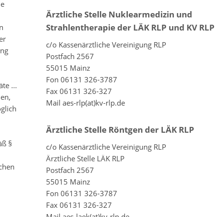
he
Ärztliche Stelle Nuklearmedizin und
Strahlentherapie der LÄK RLP und KV RLP
n
er
c/o Kassenärztliche Vereinigung RLP
ung
Postfach 2567
55015 Mainz
Fon 06131 326-3787
te ...
Fax 06131 326-327
hen,
Mail aes-rlp(at)kv-rlp.de
glich
Ärztliche Stelle Röntgen der LÄK RLP
äß §
c/o Kassenärztliche Vereinigung RLP
Ärztliche Stelle LÄK RLP
ichen
Postfach 2567
55015 Mainz
Fon 06131 326-3787
Fax 06131 326-327
Mail aes-laek(at)kv-rlp.de