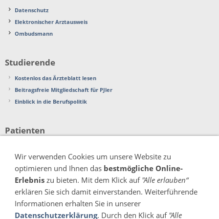
Datenschutz
Elektronischer Arztausweis
Ombudsmann
Studierende
Kostenlos das Ärzteblatt lesen
Beitragsfreie Mitgliedschaft für PJler
Einblick in die Berufspolitik
Patienten
Beschwerden
Wir verwenden Cookies um unsere Website zu
Patientenverfügung
optimieren und Ihnen das
bestmögliche Online-
Organspende
Erlebnis
zu bieten. Mit dem Klick auf
"Alle erlauben“
erklären Sie sich damit einverstanden. Weiterführende
Verschiedenes
Informationen erhalten Sie in unserer
Pressemitteilungen
Datenschutzerklärung
. Durch den Klick auf
"Alle