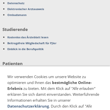
Datenschutz
Elektronischer Arztausweis
Ombudsmann
Studierende
Kostenlos das Ärzteblatt lesen
Beitragsfreie Mitgliedschaft für PJler
Einblick in die Berufspolitik
Patienten
Beschwerden
Wir verwenden Cookies um unsere Website zu
Patientenverfügung
optimieren und Ihnen das
bestmögliche Online-
Organspende
Erlebnis
zu bieten. Mit dem Klick auf
"Alle erlauben“
erklären Sie sich damit einverstanden. Weiterführende
Verschiedenes
Informationen erhalten Sie in unserer
Pressemitteilungen
Datenschutzerklärung
. Durch den Klick auf
"Alle